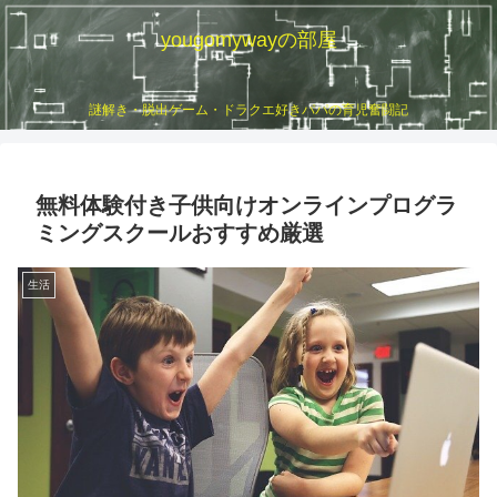
yougomywayの部屋
謎解き・脱出ゲーム・ドラクエ好きパパの育児奮闘記
無料体験付き子供向けオンラインプログラ
ミングスクールおすすめ厳選
生活