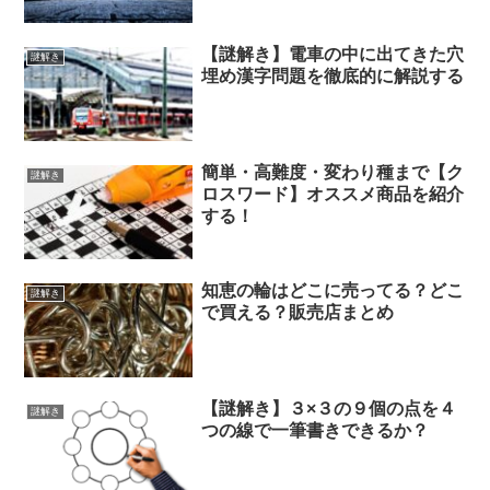
【謎解き】電車の中に出てきた穴
謎解き
埋め漢字問題を徹底的に解説する
簡単・高難度・変わり種まで【ク
謎解き
ロスワード】オススメ商品を紹介
する！
知恵の輪はどこに売ってる？どこ
謎解き
で買える？販売店まとめ
【謎解き】３×３の９個の点を４
謎解き
つの線で一筆書きできるか？