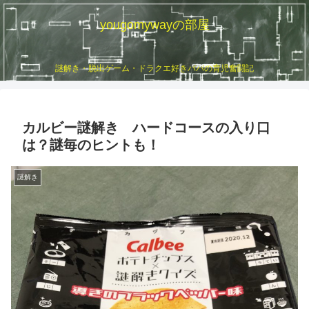
yougomywayの部屋
謎解き・脱出ゲーム・ドラクエ好きパパの育児奮闘記
カルビー謎解き ハードコースの入り口
は？謎毎のヒントも！
謎解き