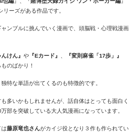
和也編
』、『
賭博堕天録カイジ ワン・ポーカー編
』
シリーズがある作品です。
ギャンブルに挑んでいく漫画で、頭脳戦・心理戦漫画
ゃんけん』
や
『Eカード』
、
『変則麻雀「17歩」』
るものばかり！
、独特な単語が出てくるのも特徴的です。
方も多いかもしれませんが、話自体はとっても面白く
100万部を突破している大人気漫画になっています。
ては
藤原竜也さん
がカイジ役となり３作も作られてい