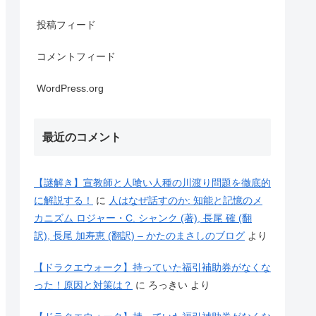
投稿フィード
コメントフィード
WordPress.org
最近のコメント
【謎解き】宣教師と人喰い人種の川渡り問題を徹底的
に解説する！
に
人はなぜ話すのか: 知能と記憶のメ
カニズム ロジャー・C. シャンク (著), 長尾 確 (翻
訳), 長尾 加寿恵 (翻訳) – かたのまさしのブログ
より
【ドラクエウォーク】持っていた福引補助券がなくな
った！原因と対策は？
に
ろっきい
より