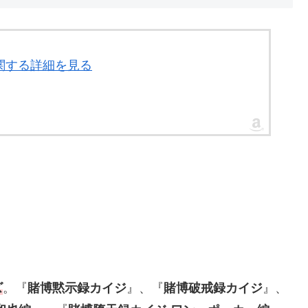
に関する詳細を見る
ズ
。『
賭博黙示録カイジ
』、『
賭博破戒録カイジ
』、