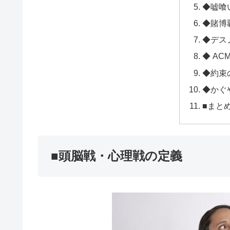
◆嘘喰
◆賭博
◆デス
◆ ACM
◆約束
◆かぐ
■まと
■頭脳戦・心理戦の定義