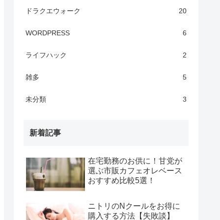
ドラクエウォーク
20
WORDPRESS
6
ライフハック
2
雑多
5
未分類
3
新着記事
在宅勤務のお供に！甘党が
選ぶ市販カフェオレベース
おすすめ比較5選！
ニトリのNクールをお得に
購入する方法【失敗談】