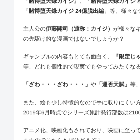
『
賭博堕天録カイジ
』、『
賭博堕天録カイジ 
『
賭博堕天録カイジ 24億脱出編
』等、様々な
主人公の
伊藤開司（通称：カイジ）
が様々な
の先駆け的な漫画ではないでしょうか？
ギャンブルの内容もとても面白く、
『限定じ
等、どれも個性的で現実でもやってみたくな
「ざわ・・・ざわ・・・」
や
「運否天賦」
等
また、絵も少し特徴的なので手に取りにくい
2019年6月時点でシリーズ累計発行部数は2
アニメ化、映画化もされており、映画に至っ