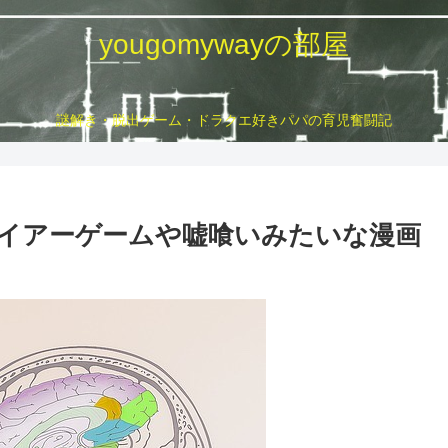
yougomywayの部屋
謎解き・脱出ゲーム・ドラクエ好きパパの育児奮闘記
イアーゲームや嘘喰いみたいな漫画