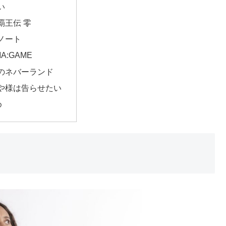
い
覇王伝 零
ノート
A:GAME
のネバーランド
や様は告らせたい
め