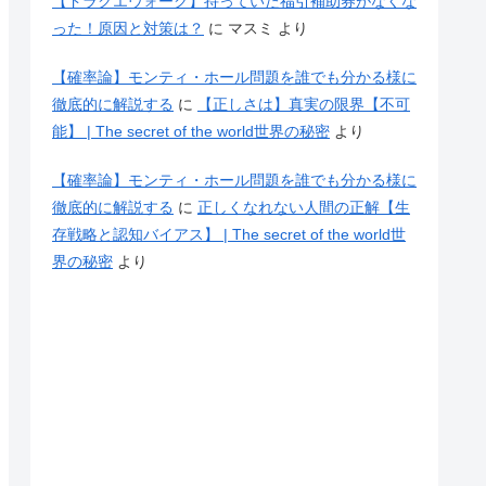
【ドラクエウォーク】持っていた福引補助券がなくな
った！原因と対策は？
に
マスミ
より
【確率論】モンティ・ホール問題を誰でも分かる様に
徹底的に解説する
に
【正しさは】真実の限界【不可
能】 | The secret of the world世界の秘密
より
【確率論】モンティ・ホール問題を誰でも分かる様に
徹底的に解説する
に
正しくなれない人間の正解【生
存戦略と認知バイアス】 | The secret of the world世
界の秘密
より