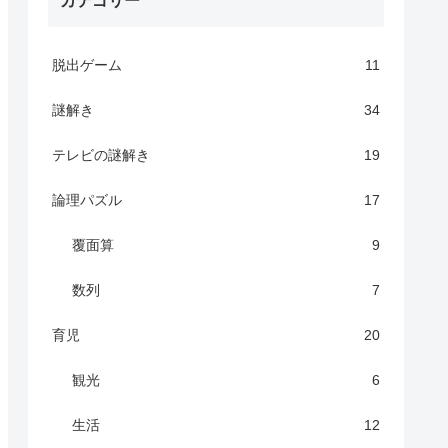
脱出ゲーム
11
謎解き
34
テレビの謎解き
19
論理パズル
17
覆面算
9
数列
7
育児
20
観光
6
生活
12