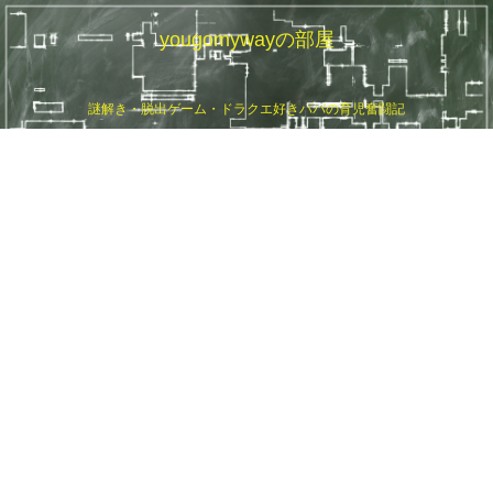
yougomywayの部屋
謎解き・脱出ゲーム・ドラクエ好きパパの育児奮闘記