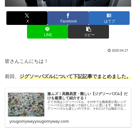
X
Facebook
はてブ
LINE
コピー
2020.04.27
皆さんこんにちは！
前回、
ジグソーパズルについて下記記事でまとめました。
激ムズ！高難易度・難しい【ジグソーパズル】だ
けを厳選して紹介する！
さて今回はジグソーパズル、その中でも難易度が高いジグ
ソーパズルに的を絞って紹介したいと思います。簡単なジ
グソーパズルも楽しいのですが、それだけでは物足りない
方も多いと思います。かくいう私もその一人。『もっと難
しいジグソーパズルがしたい！』と...
yougomywayyougomyway.com