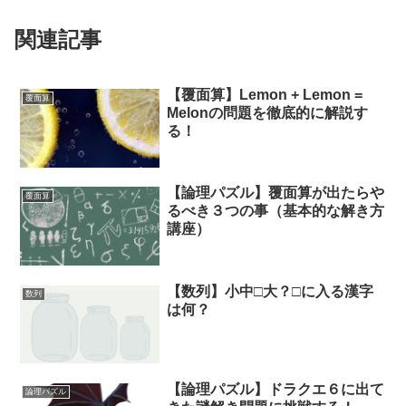
関連記事
【覆面算】Lemon + Lemon =
覆面算
Melonの問題を徹底的に解説す
る！
【論理パズル】覆面算が出たらや
覆面算
るべき３つの事（基本的な解き方
講座）
【数列】小中□大？□に入る漢字
数列
は何？
【論理パズル】ドラクエ６に出て
論理パズル