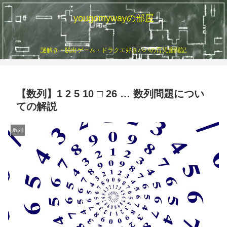
yougomywayの部屋
謎解き・脱出ゲーム・ドラクエ好きパパの育児奮闘記
【数列】1 2 5 10 □ 26 … 数列問題につい
ての解説
数列