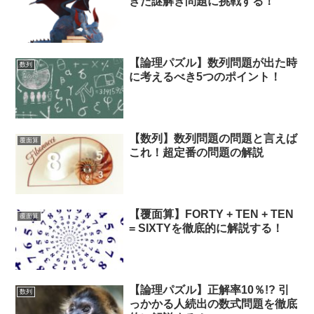
きた謎解き問題に挑戦する！
【論理パズル】数列問題が出た時
数列
に考えるべき5つのポイント！
【数列】数列問題の問題と言えば
覆面算
これ！超定番の問題の解説
【覆面算】FORTY + TEN + TEN
覆面算
= SIXTYを徹底的に解説する！
【論理パズル】正解率10％!? 引
数列
っかかる人続出の数式問題を徹底