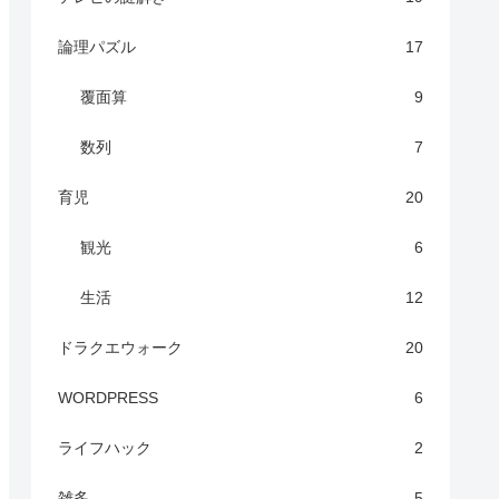
論理パズル
17
覆面算
9
数列
7
育児
20
観光
6
生活
12
ドラクエウォーク
20
WORDPRESS
6
ライフハック
2
雑多
5