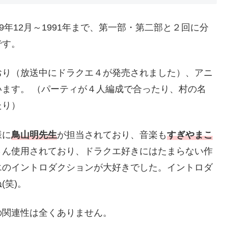
89年12月～1991年まで、第一部・第二部と２回に分
です。
おり（放送中にドラクエ４が発売されました）、アニ
ます。 （パーティが４人編成で合ったり、村の名
たり）
様に
鳥山明先生
が担当されており、音楽も
すぎやまこ
さん使用されており、ドラクエ好きにはたまらない作
エのイントロダクションが大好きでした。イントロダ
(笑)。
の関連性は全くありません。