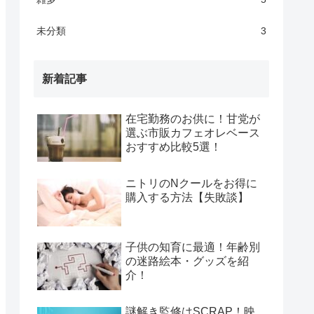
未分類
3
新着記事
在宅勤務のお供に！甘党が
選ぶ市販カフェオレベース
おすすめ比較5選！
ニトリのNクールをお得に
購入する方法【失敗談】
子供の知育に最適！年齢別
の迷路絵本・グッズを紹
介！
謎解き監修はSCRAP！映