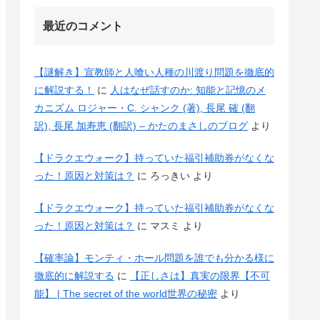
最近のコメント
【謎解き】宣教師と人喰い人種の川渡り問題を徹底的
に解説する！
に
人はなぜ話すのか: 知能と記憶のメ
カニズム ロジャー・C. シャンク (著), 長尾 確 (翻
訳), 長尾 加寿恵 (翻訳) – かたのまさしのブログ
より
【ドラクエウォーク】持っていた福引補助券がなくな
った！原因と対策は？
に
ろっきい
より
【ドラクエウォーク】持っていた福引補助券がなくな
った！原因と対策は？
に
マスミ
より
【確率論】モンティ・ホール問題を誰でも分かる様に
徹底的に解説する
に
【正しさは】真実の限界【不可
能】 | The secret of the world世界の秘密
より