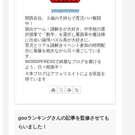
yougomyway
関西在住。３歳の子持ちで育児パパ奮闘
中！
脱出ゲーム・謎解きが大好き。中学校の選
択授業で「数学」を選択し覆面算や魔法陣
に出会い論理パズル系が大好きに。
育児とリアル謎解きイベント参加の時間配
分に葛藤を抱きながら日々過ごしていま
す。
WORDPFRESSで綺麗なブログを書ける
よう、日々精進中！
※本ブログはアフェリエイトによる収益を
得ています
gooランキングさんの記事を監修させても
らいました！