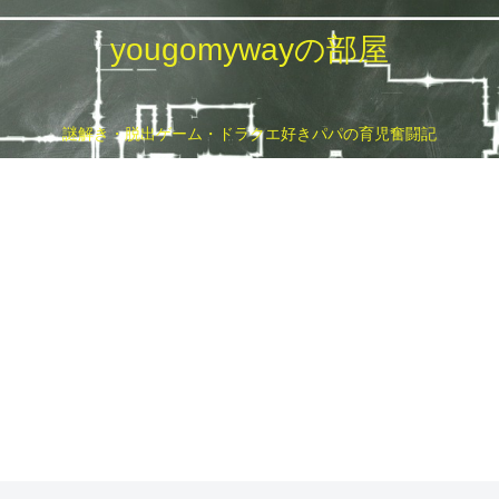
yougomywayの部屋
謎解き・脱出ゲーム・ドラクエ好きパパの育児奮闘記