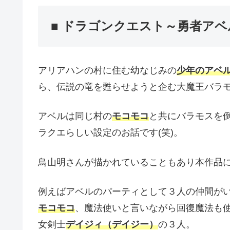
■ ドラゴンクエスト～勇者ア
アリアハンの村に住む幼なじみの
少年のアベ
ら、伝説の竜を甦らせようと企む大魔王バラ
アベルは同じ村の
モコモコ
と共にバラモスを
ラクエらしい設定のお話です(笑)。
鳥山明さんが描かれていることもあり本作品
例えばアベルのパーティとして３人の仲間が
モコモコ
、魔法使いと言いながら回復魔法も
女剣士
デイジィ（デイジー）
の３人。