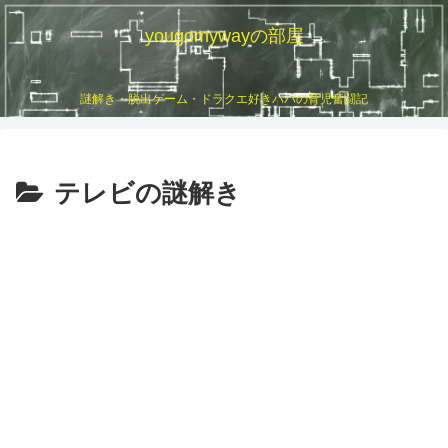
yougomywayの部屋
謎解き・脱出ゲーム・ドラクエ好きパパの育児奮闘記
テレビの謎解き