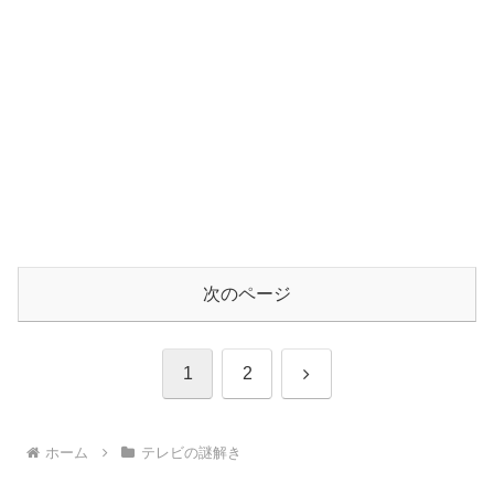
次のページ
次
1
2
へ
ホーム
テレビの謎解き